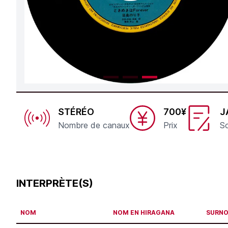
STÉRÉO
700¥
J
Nombre de canaux
Prix
So
INTERPRÈTE(S)
NOM
NOM EN HIRAGANA
SURN