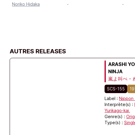
Noriko Hidaka
-
-
AUTRES RELEASES
ARASHI YO
NINJA
嵐よ叫べ -
SCS-155
19
Label :
Nippon 
Interprète(s) :
Yurikago-kai,
Genre(s) :
Orig
Type(s) :
Singl