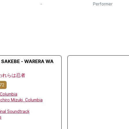
-
Performer
 SAKEBE - WARERA WA
 われらは忍者
72
Columbia
Ichiro Mizuki,
Columbia
inal Soundtrack
e