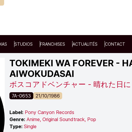
IAS
STUDIOS
FRANCHISES
ACTUALITÉS
CONTACT
TOKIMEKI WA FOREVER - HA
AIWOKUDASAI
ボスコアドベンチャー - 晴れた日
7A-0653
21/10/1986
Label:
Pony Canyon Records
Genre:
Anime
,
Original Soundtrack
,
Pop
Type:
Single