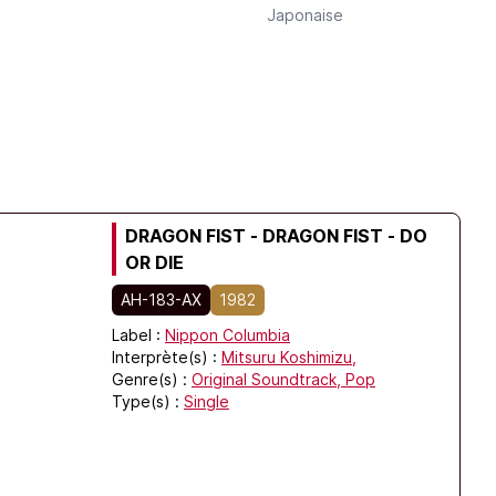
Japonaise
DRAGON FIST - DRAGON FIST - DO
OR DIE
AH-183-AX
1982
Label :
Nippon Columbia
Interprète(s) :
Mitsuru Koshimizu,
Genre(s) :
Original Soundtrack,
Pop
Type(s) :
Single