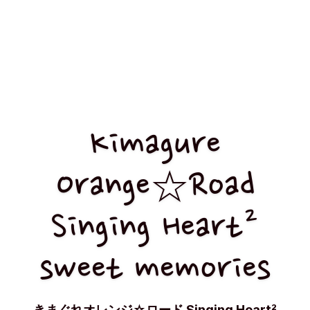
Kimagure
Orange☆Road
Singing Heart²
sweet memories
きまぐれオレンジ☆ロード Singing Heart²