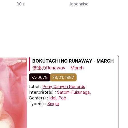
80's
Japonaise
BOKUTACHI NO RUNAWAY - MARCH
僕達のRunaway - March
7A-0678
28/01/1987
Label :
Pony Canyon Records
Interprète(s) :
Satomi Fukunaga,
Genre(s) :
Idol,
Pop
Type(s) :
Single