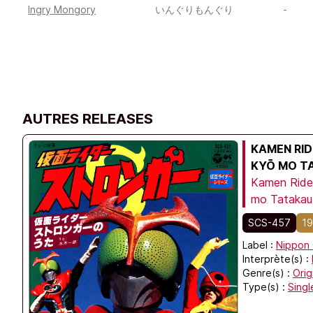
Ingry Mongory
いんぐりもんぐり
-
AUTRES RELEASES
KAMEN RID
KYŌ MO T
Kamen Rider
mo Tatakau
SCS-457
1
Label :
Nippon 
Interprète(s) :
Genre(s) :
Orig
Type(s) :
Singl