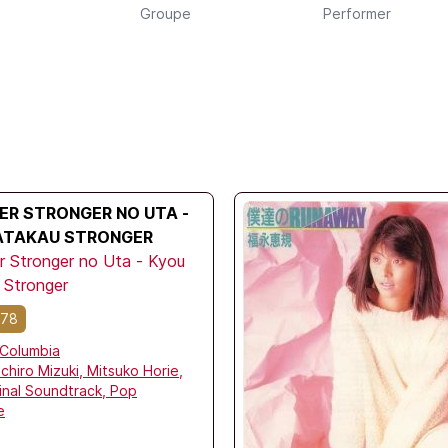
Groupe
Performer
ER STRONGER NO UTA -
ATAKAU STRONGER
 Stronger no Uta - Kyou
 Stronger
978
Columbia
Ichiro Mizuki,
Mitsuko Horie,
inal Soundtrack,
Pop
e