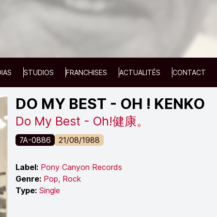
IAS
STUDIOS
FRANCHISES
ACTUALITÉS
CONTACT
DO MY BEST - OH ! KENKO
Do My Best - Oh!健康。
7A-0886
21/08/1988
Label:
Pony Canyon Records
Genre:
Pop
,
Rock
Type:
Single