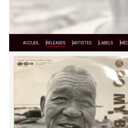
ACCUEIL
RELEASES
ARTISTES
LABELS
MÉD