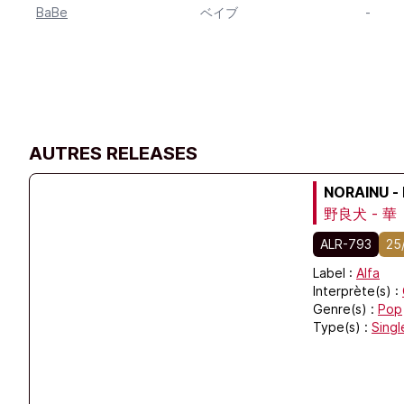
BaBe
ベイブ
-
AUTRES RELEASES
NORAINU -
野良犬 - 華
ALR-793
25
Label :
Alfa
Interprète(s) :
Genre(s) :
Pop
Type(s) :
Singl