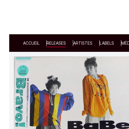
ACCUEIL
RELEASES
ARTISTES
LABELS
MÉD