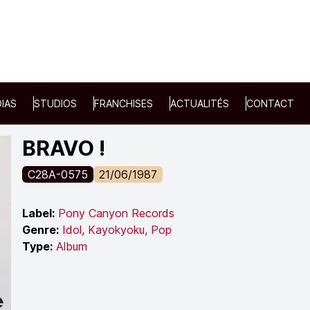
IAS
STUDIOS
FRANCHISES
ACTUALITÉS
CONTACT
BRAVO !
C28A-0575
21/06/1987
Label:
Pony Canyon Records
Genre:
Idol
,
Kayokyoku
,
Pop
Type:
Album