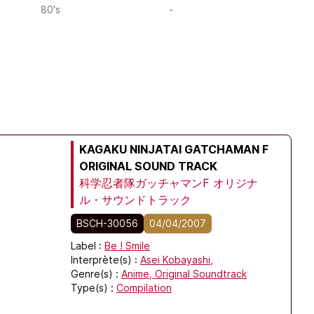
80's
-
KAGAKU NINJATAI GATCHAMAN F
ORIGINAL SOUND TRACK
科学忍者隊ガッチャマンF オリジナ
ル・サウンドトラック
BSCH-30056
04/04/2007
Label :
Be ! Smile
Interprète(s) :
Asei Kobayashi,
Genre(s) :
Anime,
Original Soundtrack
Type(s) :
Compilation