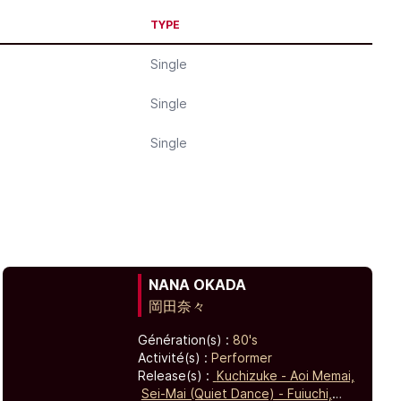
TYPE
Single
Single
Single
NANA OKADA
岡田奈々
Génération(s) :
80's
Activité(s) :
Performer
Release(s) :
Kuchizuke - Aoi Memai,
Sei-Mai (Quiet Dance) - Fuiuchi,