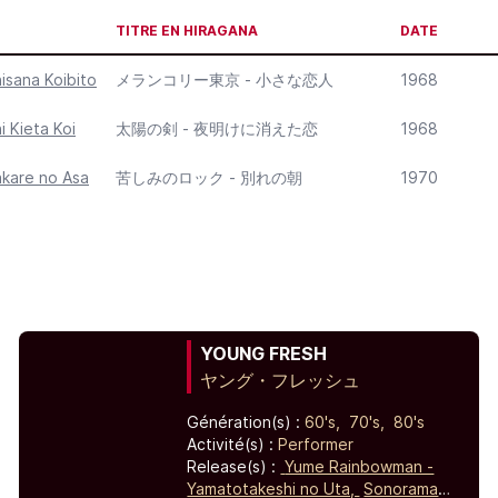
TITRE EN HIRAGANA
DATE
isana Koibito
メランコリー東京 - 小さな恋人
1968
i Kieta Koi
太陽の剣 - 夜明けに消えた恋
1968
akare no Asa
苦しみのロック - 別れの朝
1970
YOUNG FRESH
ヤング・フレッシュ
Génération(s) :
60's,
70's,
80's
Activité(s) :
Performer
Release(s) :
Yume Rainbowman -
Yamatotakeshi no Uta,
Sonorama