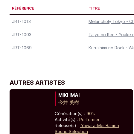
RÉFÉRENCE
TITRE
JRT-1013
Melancholy Tokyo - Ch
JRT-1003
Taiyo no Ken - Yoake n
JRT-1069
Kurushimi no Rock - W
AUTRES ARTISTES
MIKI IMAI
今井 美樹
Génération(s) :
90's
Activité(s) :
Performer
Release(s) :
Yawara-Mei Bamen
Sound Selection