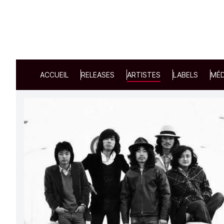
ACCUEIL
RELEASES
ARTISTES
LABELS
MÉD