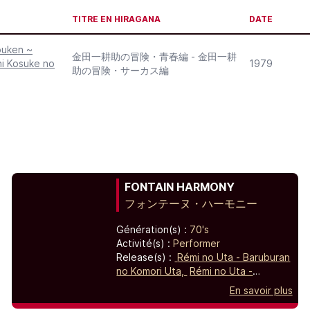
TITRE EN HIRAGANA
DATE
ouken ~
金田一耕助の冒険・青春編 - 金田一耕
hi Kosuke no
1979
助の冒険・サーカス編
FONTAIN HARMONY
フォンテーヌ・ハーモニー
Génération(s) :
70's
Activité(s) :
Performer
Release(s) :
Rémi no Uta - Baruburan
no Komori Uta,
Rémi no Uta -
Baruburan no Komori Uta
En savoir plus