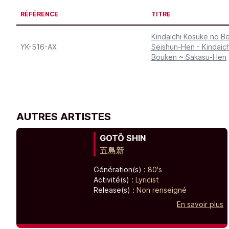
RÉFÉRENCE
TITRE
Kindaichi Kosuke no B
YK-516-AX
Seishun-Hen - Kindaic
Bouken ~ Sakasu-Hen
AUTRES ARTISTES
GOTŌ SHIN
五島新
Génération(s) :
80's
Activité(s) :
Lyricist
Release(s) :
Non renseigné
En savoir plus