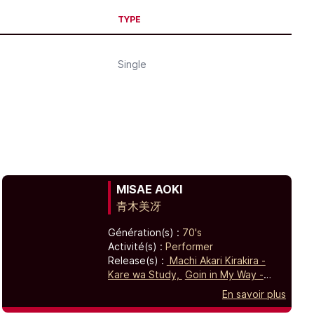
TYPE
Single
MISAE AOKI
青木美冴
Génération(s) :
70's
Activité(s) :
Performer
Release(s) :
Machi Akari Kirakira -
Kare wa Study,
Goin in My Way -
Yumemire Cacao,
Ureshi Taiken -
En savoir plus
Akashingo