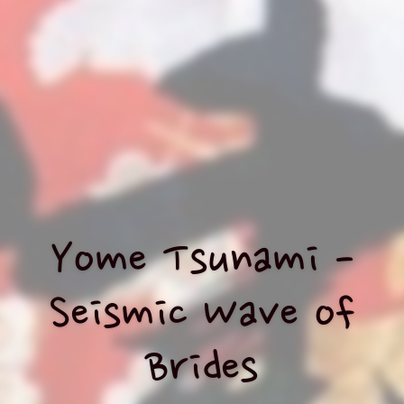
Yome Tsunami -
Seismic Wave of
Brides