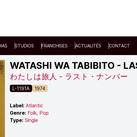
IAS
STUDIOS
FRANCHISES
ACTUALITÉS
CONTACT
WATASHI WA TABIBITO - L
わたしは旅人 - ラスト・ナンバー
L-1191A
1974
Label:
Atlantic
Genre:
Folk
,
Pop
Type:
Single