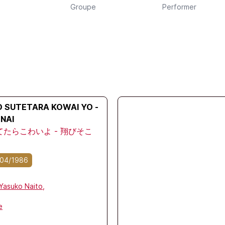
Groupe
Performer
 SUTETARA KOWAI YO -
NAI
たらこわいよ - 翔びそこ
04/1986
Yasuko Naito,
e