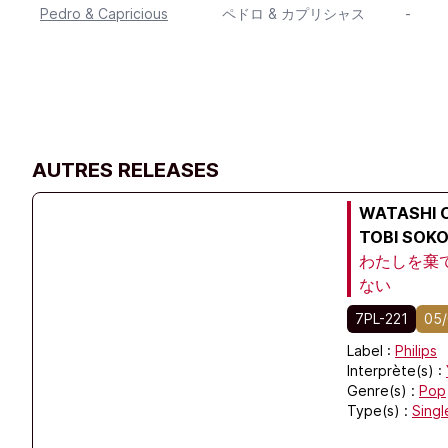
Pedro & Capricious
ペドロ & カプリシャス
-
AUTRES RELEASES
WATASHI O
TOBI SOKO
わたしを棄て
ない
7PL-221
05/
Label :
Philips
Interprète(s) :
Genre(s) :
Pop
Type(s) :
Singl