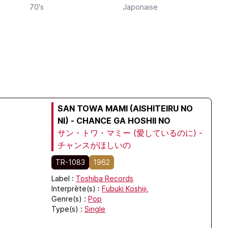
70's
Japonaise
SAN TOWA MAMI (AISHITEIRU NO
NI) - CHANCE GA HOSHII NO
サン・トワ・マミー (愛しているのに) -
チャンスがほしいの
TR-1083
1962
Label :
Toshiba Records
Interprète(s) :
Fubuki Koshiji,
Genre(s) :
Pop
Type(s) :
Single