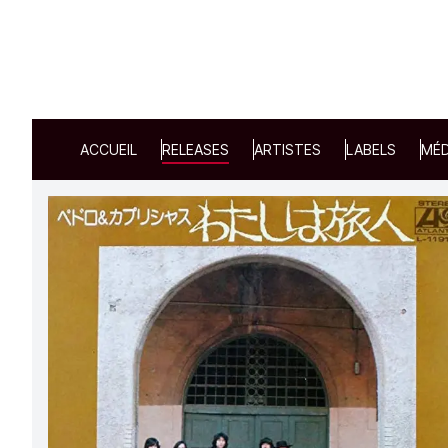
ACCUEIL
RELEASES
ARTISTES
LABELS
MÉD