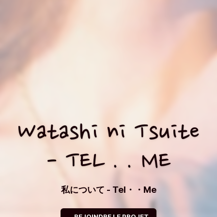
Watashi ni Tsuite
- TEL . . ME
私について - Tel・・Me
REJOINDRE LE PROJET