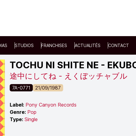
IAS
STUDIOS
FRANCHISES
ACTUALITÉS
CONTACT
TOCHU NI SHITE NE - EKU
途中にしてね - えくぼッチャブル
7A-0771
21/09/1987
Label:
Pony Canyon Records
Genre:
Pop
Type:
Single