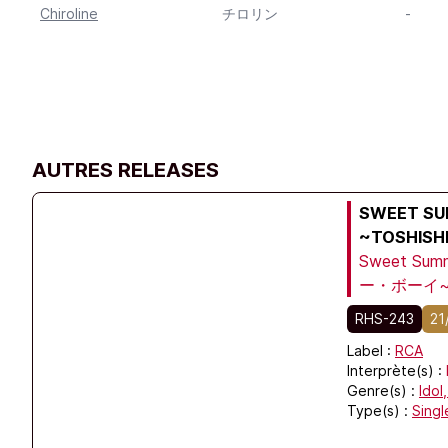
Chiroline
チロリン
-
AUTRES RELEASES
SWEET SU
~TOSHISHI
PARADISE 
Sweet Su
ー・ボーイ~ 
RHS-243
21
Label :
RCA
Interprète(s) :
Genre(s) :
Idol
Type(s) :
Singl