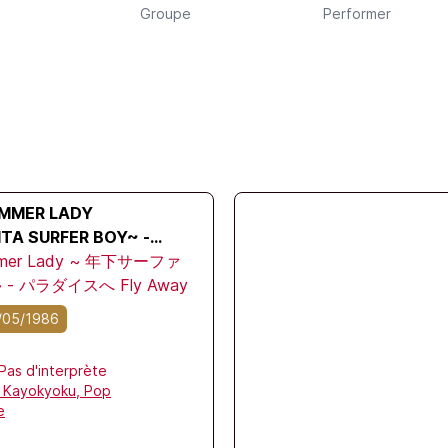
Groupe
Performer
MMER LADY
TA SURFER BOY~ -
E FLY AWAY
mmer Lady ~ 年下サーファ
- パラダイスへ Fly Away
/05/1986
Pas d'interprète
,
Kayokyoku,
Pop
e