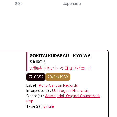
80's
Japonaise
GOKITAI KUDASAI ! - KYO WA
SAIKO !
ご期待下さい! - 今日はサイコー!
7A-0852
29/04/1988
Label :
Pony Canyon Records
Interprète(s) :
Ushirogami Hikaretai,
Genre(s) :
Anime,
Idol,
Original Soundtrack,
Pop
Type(s) :
Single