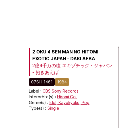
2 OKU 4 SEN MAN NO HITOMI
EXOTIC JAPAN - DAKI AEBA
2億4千万の瞳 エキゾチック・ジャパン
- 抱きあえば
07SH-1461
1984
Label :
CBS Sony Records
Interprète(s) :
Hiromi Go,
Genre(s) :
Idol,
Kayokyoku,
Pop
Type(s) :
Single