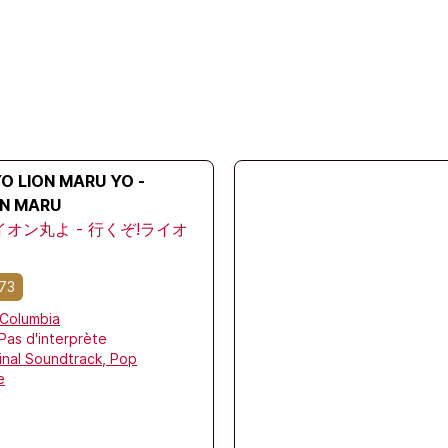
O LION MARU YO -
ON MARU
オン丸よ - 行くぞ!ライオ
73
Columbia
Pas d'interprète
inal Soundtrack,
Pop
e