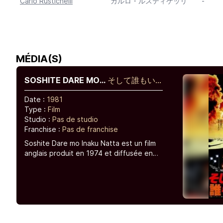
Carlo Rustichelli
カルロ・ルスティケッリ
-
MÉDIA(S)
SOSHITE DARE MO
そして誰もい
INAKU NATTA
なくなった
Date :
1981
Type :
Film
Studio :
Pas de studio
Franchise :
Pas de franchise
Soshite Dare mo Inaku Natta est un film
anglais produit en 1974 et diffusée en
1981 au cinéma au Japon