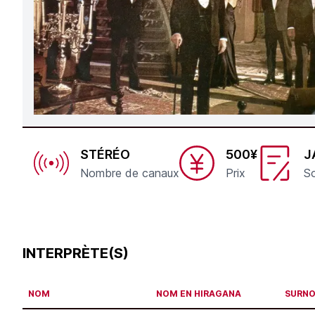
STÉRÉO
500¥
J
Nombre de canaux
Prix
So
INTERPRÈTE(S)
NOM
NOM EN HIRAGANA
SURN