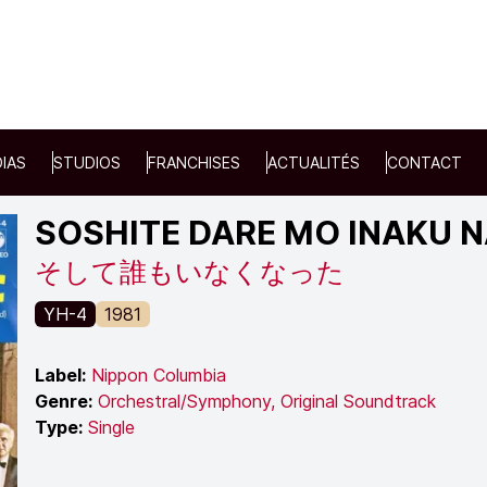
IAS
STUDIOS
FRANCHISES
ACTUALITÉS
CONTACT
SOSHITE DARE MO INAKU 
そして誰もいなくなった
YH-4
1981
Label:
Nippon Columbia
Genre:
Orchestral/Symphony
,
Original Soundtrack
Type:
Single