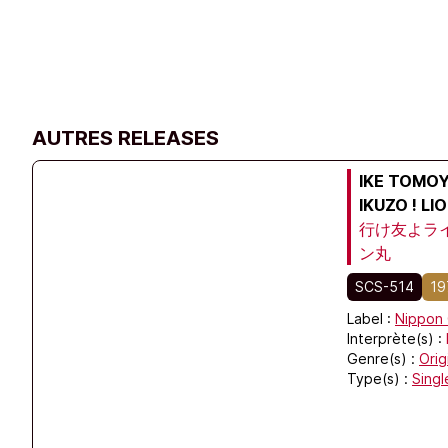
AUTRES RELEASES
IKE TOMOY
IKUZO ! LI
行け友よライ
ン丸
SCS-514
19
Label :
Nippon 
Interprète(s) :
Genre(s) :
Orig
Type(s) :
Singl