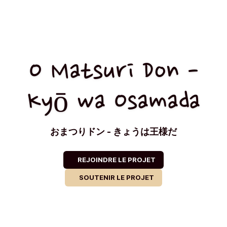
O Matsuri Don -
Kyō wa Osamada
おまつりドン - きょうは王様だ
REJOINDRE LE PROJET
SOUTENIR LE PROJET