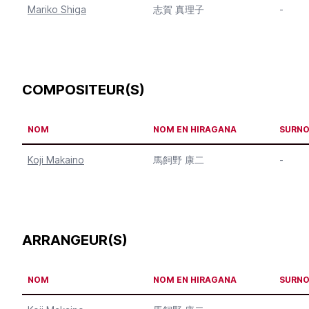
Mariko Shiga
志賀 真理子
-
COMPOSITEUR(S)
NOM
NOM EN HIRAGANA
SURN
Koji Makaino
馬飼野 康二
-
ARRANGEUR(S)
NOM
NOM EN HIRAGANA
SURN