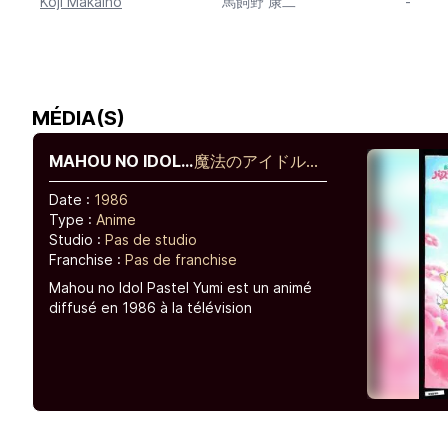
Koji Makaino
馬飼野 康二
-
MÉDIA(S)
MAHOU NO IDOL
魔法のアイドルパ
PASTEL YUMI
ステルユーミ
Date :
1986
Type :
Anime
Studio :
Pas de studio
Franchise :
Pas de franchise
Mahou no Idol Pastel Yumi est un animé
diffusé en 1986 à la télévision