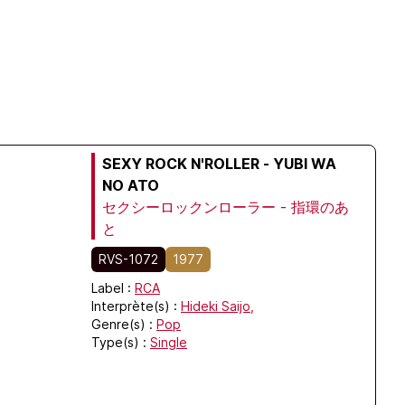
SEXY ROCK N'ROLLER - YUBI WA
NO ATO
セクシーロックンローラー - 指環のあ
と
RVS-1072
1977
Label :
RCA
Interprète(s) :
Hideki Saijo,
Genre(s) :
Pop
Type(s) :
Single