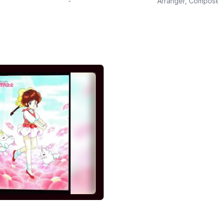
-
Arranger
,
Compos