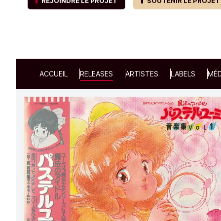
REJOINDRE LE PROJET
SOUTENIR LE PROJET
ACCUEIL
RELEASES
ARTISTES
LABELS
MÉD