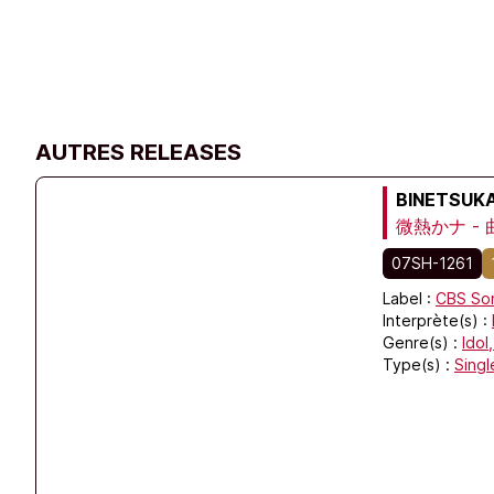
AUTRES RELEASES
BINETSUK
微熱かナ -
07SH-1261
Label :
CBS So
Interprète(s) :
Genre(s) :
Idol
Type(s) :
Singl