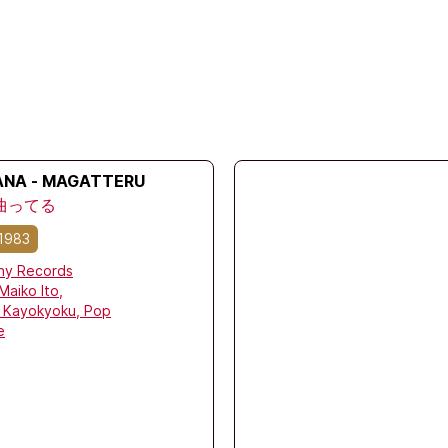
ANA - MAGATTERU
 曲ってる
1983
ny Records
Maiko Ito,
,
Kayokyoku,
Pop
e