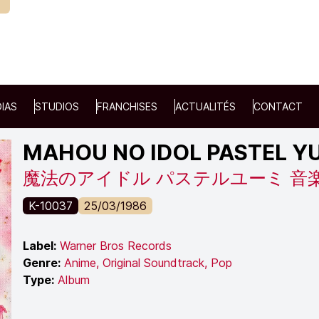
IAS
STUDIOS
FRANCHISES
ACTUALITÉS
CONTACT
MAHOU NO IDOL PASTEL Y
魔法のアイドル パステルユーミ 音楽集 
K-10037
25/03/1986
Label:
Warner Bros Records
Genre:
Anime
,
Original Soundtrack
,
Pop
Type:
Album