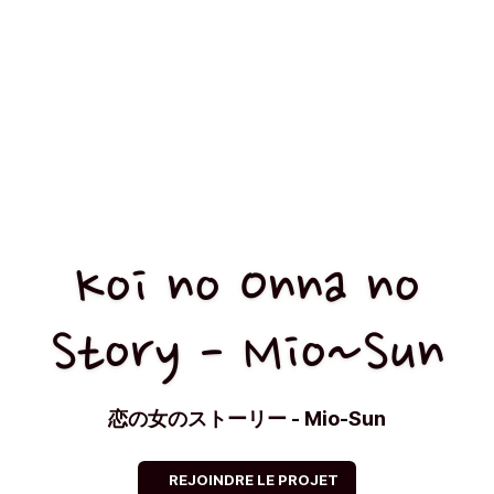
Koi no Onna no
Story - Mio~Sun
恋の女のストーリー - Mio-Sun
REJOINDRE LE PROJET