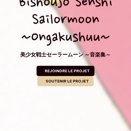
Bishoujo Senshi
Sailormoon
~Ongakushuu~
美少女戦士セーラームーン ～音楽集～
REJOINDRE LE PROJET
SOUTENIR LE PROJET