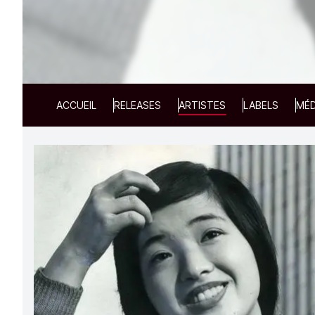
ACCUEIL
RELEASES
ARTISTES
LABELS
MÉD