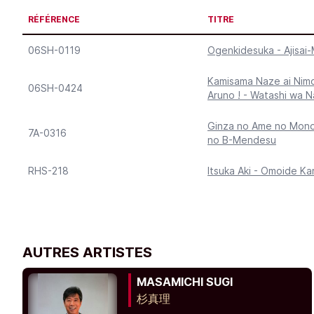
RÉFÉRENCE
TITRE
06SH-0119
Ogenkidesuka - Ajisai
Kamisama Naze ai Nim
06SH-0424
Aruno ! - Watashi wa N
Ginza no Ame no Mono
7A-0316
no B-Mendesu
RHS-218
Itsuka Aki - Omoide Ka
AUTRES ARTISTES
MASAMICHI SUGI
杉真理