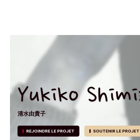
Yukiko Shim
清水由貴子
REJOINDRE LE PROJET
SOUTENIR LE PROJET