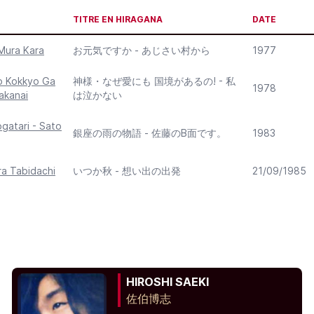
TITRE EN HIRAGANA
DATE
-Mura Kara
お元気ですか - あじさい村から
1977
o Kokkyo Ga
神様・なぜ愛にも 国境があるの! - 私
1978
akanai
は泣かない
gatari - Sato
銀座の雨の物語 - 佐藤のB面です。
1983
ra Tabidachi
いつか秋 - 想い出の出発
21/09/1985
HIROSHI SAEKI
佐伯博志