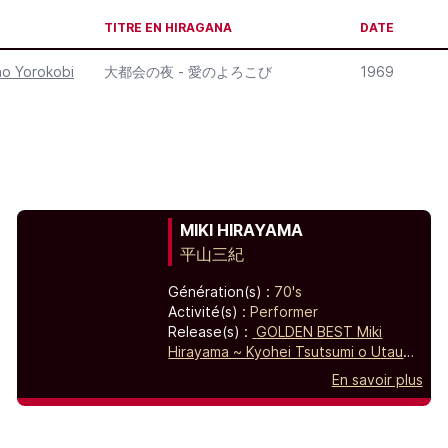
TITRE EN HIRAGANA
DATE
 no Yorokobi
大都会の夜 - 愛のよろこび
1969
MIKI HIRAYAMA
平山三紀
Génération(s) :
70's
Activité(s) :
Performer
Release(s) :
GOLDEN BEST Miki
Hirayama ~ Kyohei Tsutsumi o Utau
and More,
Yasahi Tokai - Sotsugyo,
En savoir plus
Golden J-POP / The Best ~ Miki
Hirayama,