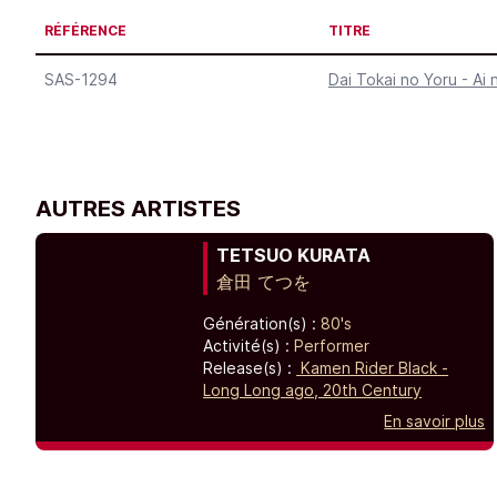
RÉFÉRENCE
TITRE
SAS-1294
Dai Tokai no Yoru - Ai
AUTRES ARTISTES
TETSUO KURATA
倉田 てつを
Génération(s) :
80's
Activité(s) :
Performer
Release(s) :
Kamen Rider Black -
Long Long ago, 20th Century
En savoir plus