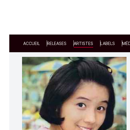
ACCUEIL
RELEASES
ARTISTES
LABELS
MÉD