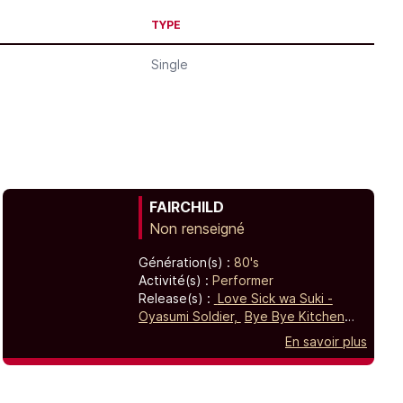
TYPE
Single
FAIRCHILD
Non renseigné
Génération(s) :
80's
Activité(s) :
Performer
Release(s) :
Love Sick wa Suki -
Oyasumi Soldier,
Bye Bye Kitchen
Girl - Nageki no Kenkoyuryoji,
En savoir plus
Omakase Pythagoras - Q.Q.Q