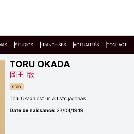
IAS
STUDIOS
FRANCHISES
ACTUALITÉS
CONTACT
TORU OKADA
岡田 徹
solo
Toru Okada est un artiste japonais
Date de naissance:
23/04/1949