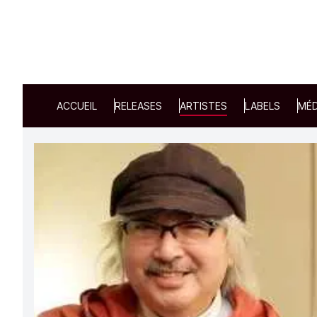
ACCUEIL
RELEASES
ARTISTES
LABELS
MÉD