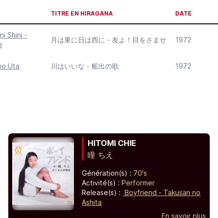
TITRE EN HIRAGANA
DATE
i Shini -
月は東に日は西に - 友よ！目をさませ
1972
e
no Uta
川はいいな - 船出の歌
1972
HITOMI CHIE
瞳 ちえ
Génération(s) :
70's
Activité(s) :
Performer
Release(s) :
Boyfriend - Takusan no
Ashita
En savoir plus