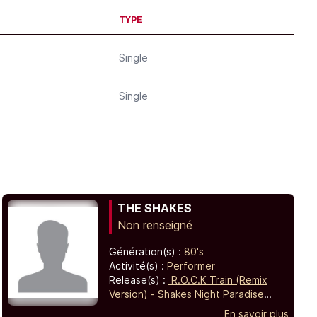
TYPE
Single
Single
THE SHAKES
Non renseigné
Génération(s) :
80's
Activité(s) :
Performer
Release(s) :
R.O.C.K Train (Remix
Version) - Shakes Night Paradise
(Live Version),
Standing In The Rain
En savoir plus