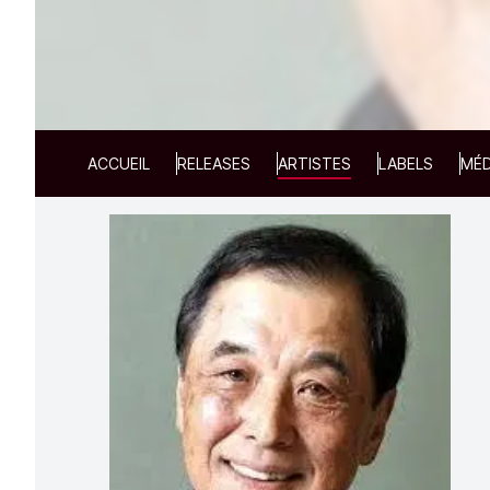
ACCUEIL
RELEASES
ARTISTES
LABELS
MÉD