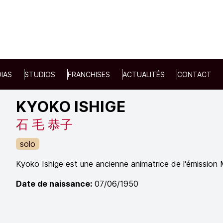
IAS
STUDIOS
FRANCHISES
ACTUALITÉS
CONTACT
KYOKO ISHIGE
石 毛 恭子
solo
Kyoko Ishige est une ancienne animatrice de l'émissio
Date de naissance:
07/06/1950