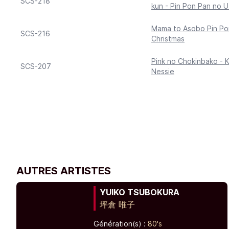
SCS-218
kun - Pin Pon Pan no U
Mama to Asobo Pin Po
SCS-216
Christmas
Pink no Chokinbako - 
SCS-207
Nessie
AUTRES ARTISTES
YUIKO TSUBOKURA
坪倉 唯子
Génération(s) :
80's