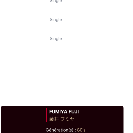
Single
Single
Single
FUMIYA FUJI
藤井 フミヤ
Génération(s) :
80's