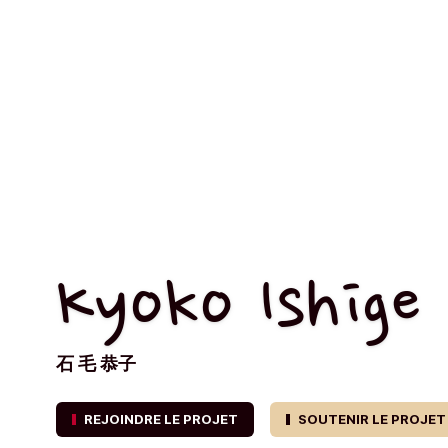
Kyoko Ishige
石 毛 恭子
REJOINDRE LE PROJET
SOUTENIR LE PROJET