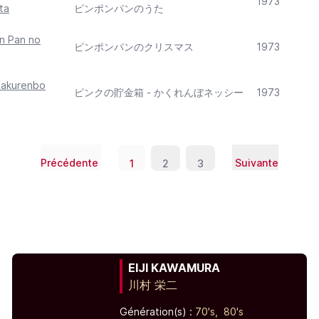
1973
ta
ピンポンパンのうた
n Pan no
ピンポンパンのクリスマス
1973
Kakurenbo
ピンクの貯金箱 - かくれんぼネッシー
1973
Précédente
Suivante
1
2
3
EIJI KAWAMURA
川村 栄二
Génération(s) :
70's,
80's