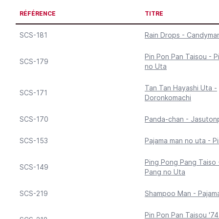
RÉFÉRENCE
TITRE
SCS-181
Rain Drops - Candyma
Pin Pon Pan Taisou - P
SCS-179
no Uta
Tan Tan Hayashi Uta -
SCS-171
Doronkomachi
SCS-170
Panda-chan - Jasuton
SCS-153
Pajama man no uta - P
Ping Pong Pang Taiso 
SCS-149
Pang no Uta
SCS-219
Shampoo Man - Pajam
Pin Pon Pan Taisou '7