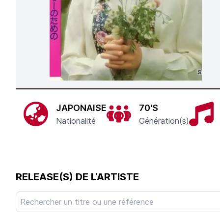
JAPONAISE
70'S
Nationalité
Génération(s)
RELEASE(S) DE L‘ARTISTE