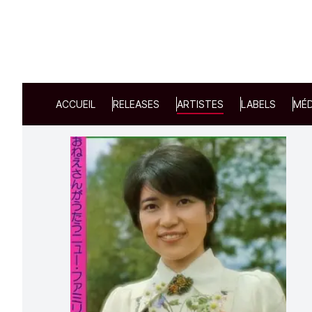
ACCUEIL
RELEASES
ARTISTES
LABELS
MÉD