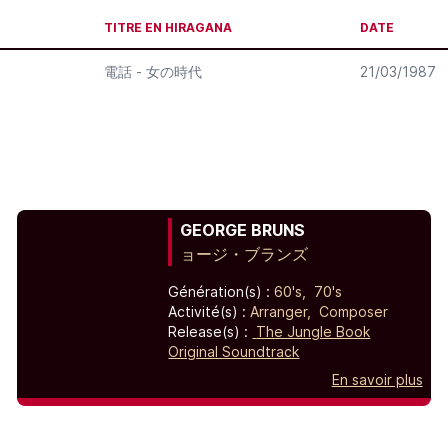
TITRE EN HIRAGANA
DATE
電話 - 女の時代
21/03/1987
GEORGE BRUNS
ョージ・ブランズ
Génération(s) :
60's,
70's
Activité(s) :
Arranger,
Composer
Release(s) :
The Jungle Book
Original Soundtrack
En savoir plus