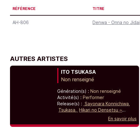
RÉFÉRENCE
TITRE
AH-806
Denwa - Onna no Jidai
AUTRES ARTISTES
ITO TSUKASA
Non renseigné
Génération(s) :
Non renseigné
Activité(s) :
Performer
Release(s) :
Sayonara Konnichiwa,
Tsukasa,
Hikari no Densetsu ~
Original Soundtrack ~,
En savoir plus