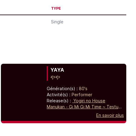
TYPE
Single
YAYA
やや
Génération(s) :
80's
Activité(s) :
Performer
Release(s) :
Yogiri no House
Manukan - Gi Mi Gi Mi Time ~ Testuya
Ake Tabo Hito ni Sa Sagu,
O Toko
En savoir plus
Yuki Onna Yuki - Shibaura Elegy