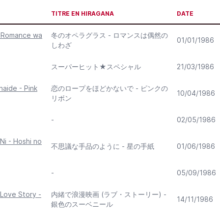
TITRE EN HIRAGANA
DATE
- Romance wa
冬のオペラグラス - ロマンスは偶然の
01/01/1986
しわざ
スーパーヒット★スペシャル
21/03/1986
aide - Pink
恋のロープをほどかないで - ピンクの
10/04/1986
リボン
-
02/05/1986
Ni - Hoshi no
不思議な手品のように - 星の手紙
01/06/1986
-
05/09/1986
Love Story -
内緒で浪漫映画 (ラブ・ストーリー) -
14/11/1986
銀色のスーベニール