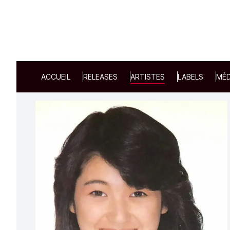
ACCUEIL
RELEASES
ARTISTES
LABELS
MÉD