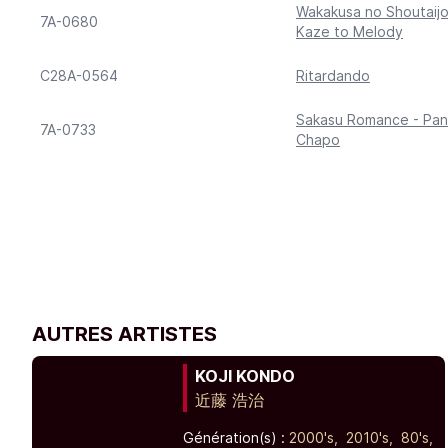
Wakakusa no Shoutaijo
7A-0680
Kaze to Melody
C28A-0564
Ritardando
Sakasu Romance - Pa
7A-0733
Chapo
AUTRES ARTISTES
KOJI KONDO
近藤 浩治
Génération(s) :
2000's,
2010's,
80's,