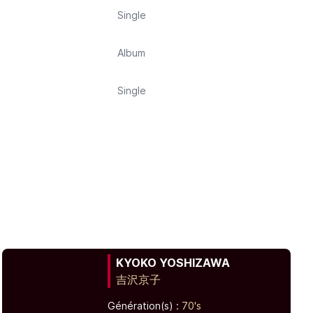
Single
Album
Single
KYOKO YOSHIZAWA
吉沢京子
Génération(s) :
70's