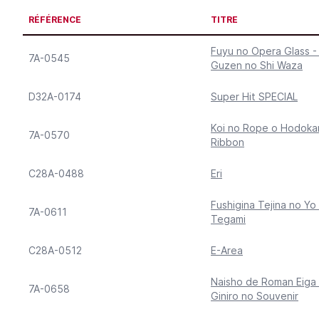
RÉFÉRENCE
TITRE
Fuyu no Opera Glass 
7A-0545
Guzen no Shi Waza
D32A-0174
Super Hit SPECIAL
Koi no Rope o Hodokan
7A-0570
Ribbon
C28A-0488
Eri
Fushigina Tejina no Yo 
7A-0611
Tegami
C28A-0512
E-Area
Naisho de Roman Eiga 
7A-0658
Giniro no Souvenir