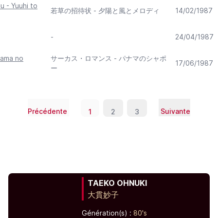
u - Yuuhi to
若草の招待状 - 夕陽と風とメロディ
14/02/1987
-
24/04/1987
nama no
サーカス・ロマンス - パナマのシャポ
17/06/1987
ー
Précédente
Suivante
1
2
3
TAEKO OHNUKI
大貫妙子
Génération(s) :
80's