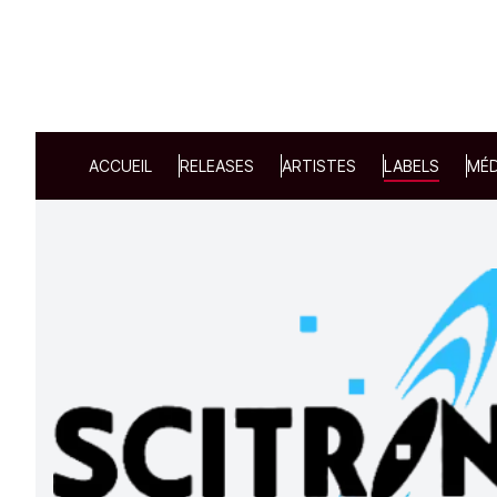
ACCUEIL
RELEASES
ARTISTES
LABELS
MÉD