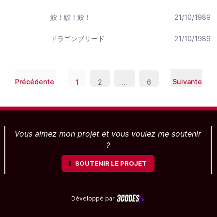
鮫！鮫！鮫！
21/10/1989
ドラゴンブリード
21/10/1989
Précédente
Suivante
1
2
...
6
Vous aimez mon projet et vous voulez me soutenir
?
SOUTENIR LE PROJET
Développé par