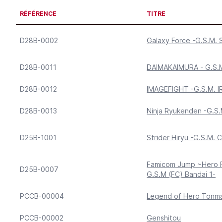
RÉFÉRENCE
TITRE
D28B-0002
Galaxy Force -G.S.M. 
D28B-0011
DAIMAKAIMURA - G.S.
D28B-0012
IMAGEFIGHT -G.S.M. I
D28B-0013
Ninja Ryukenden -G.S
D25B-1001
Strider Hiryu -G.S.M.
Famicom Jump ~Hero 
D25B-0007
G.S.M (FC) Bandai 1-
PCCB-00004
Legend of Hero Tonm
PCCB-00002
Genshitou