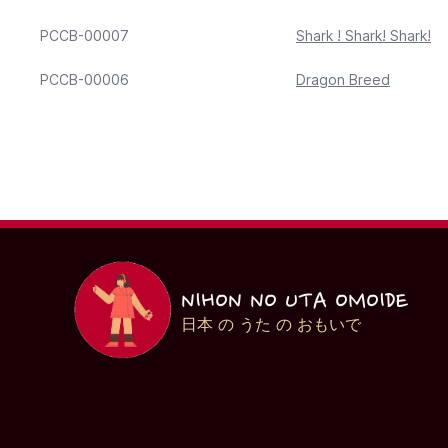
PCCB-00007
Shark ! Shark! Shark!
PCCB-00006
Dragon Breed
NIHON NO UTA OMOIDE
日本 の うた の おもいで