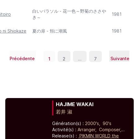
白いパラソル - 花一色～野菊のささや
itoiro
1981
き～
o ni Shiokaze
夏の扉 - 頬に潮風
1981
Précédente
Suivante
1
2
...
7
HAJIME WAKAI
若井 淑
Génération(s) :
2000's,
90's
Activité(s) :
Arranger,
Composer,
Release(s) :
Performer
PIKMIN WORLD the