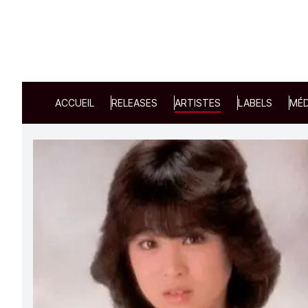
ACCUEIL
RELEASES
ARTISTES
LABELS
MÉD