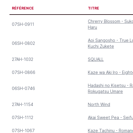
RÉFÉRENCE
TITRE
Chrerry Blossom - Suk
07SH-0911
Haru
Aoi Sangosho - True L
06SH-0802
Kuchi Zukete
27AH-1032
SQUALL
07SH-0866
Kaze wa Aki Iro - Eigh
Hadashi no Kisetsu - 
06SH-0746
Rokugatsu Umare
27AH-1154
North Wind
07SH-1112
Akai Sweet Pea - Seif
07SH-1067
Kaze Tachinu - Roman