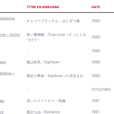
TITRE EN HIRAGANA
DATE
oshizutsu
チェリーブラッサム - 少しずつ春
1980
ove ~ Sotto
青い珊瑚礁 - True Love ~そっとくち
1980
づけて~
-
1980
teen
風は秋色 - Eighteen
1980
Rainbow ~
裸足の季節 - Rainbow ~六月生まれ
1980
-
01/12/1980
uku
赤いスイートピー - 制服
1981
ce
風立ちぬ - Romance
1981