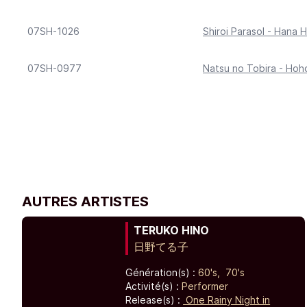
07SH-1026
Shiroi Parasol - Hana H
07SH-0977
Natsu no Tobira - Hoh
AUTRES ARTISTES
TERUKO HINO
日野てる子
Génération(s) :
60's,
70's
Activité(s) :
Performer
Release(s) :
One Rainy Night in