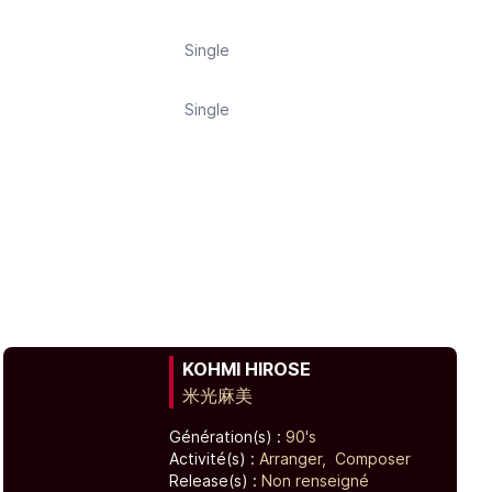
Single
Single
KOHMI HIROSE
米光麻美
Génération(s) :
90's
Activité(s) :
Arranger,
Composer
Release(s) :
Non renseigné